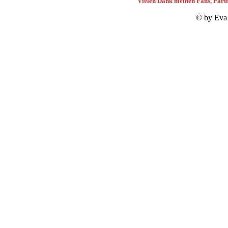
Vielen Dank meinen Fans, Partn
© by Eva 