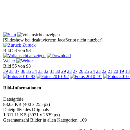
[Slideshow bei deaktiviertem JacaScript nicht nutzbar]
Zurück
Bild 53 von 93
Weiter
Bild 55 von 93
39
38
37
36
35
34
33
32
31
30
29
28
27
26
25
24
23
22
21
20
19
18
Bild-Informationen
Dateigröße
88,63 KB (400 x 255 px)
Dateigröße des Originals
1.311,11 KB (3971 x 2539 px)
Gesamtanzahl Bilder in allen Kategorien: 109