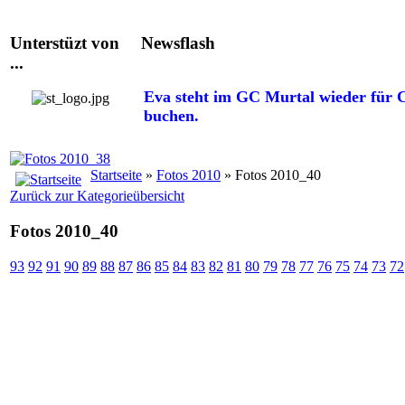
Unterstüzt von
Newsflash
...
Eva steht im GC Murtal wieder für C
buchen.
Startseite
»
Fotos 2010
» Fotos 2010_40
Zurück zur Kategorieübersicht
Fotos 2010_40
93
92
91
90
89
88
87
86
85
84
83
82
81
80
79
78
77
76
75
74
73
72