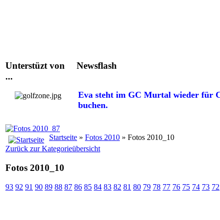
Unterstüzt von
Newsflash
...
Eva steht im GC Murtal wieder für C
buchen.
Startseite
»
Fotos 2010
» Fotos 2010_10
Zurück zur Kategorieübersicht
Fotos 2010_10
93
92
91
90
89
88
87
86
85
84
83
82
81
80
79
78
77
76
75
74
73
72