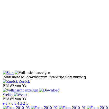
[Slideshow bei deaktiviertem JacaScript nicht nutzbar]
Zurück
Bild 83 von 93
Weiter
Bild 85 von 93
9
8
7
6
5
4
3
2
1